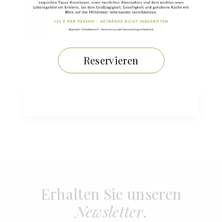
23 JANVIER 2026
La Chèvre d’Or erhält das Label
„Clef Verte“: ein nachhaltiges
Reservieren
Engagement im Zeichen der
Exzellenz
Erhalten Sie unseren
Newsletter
.