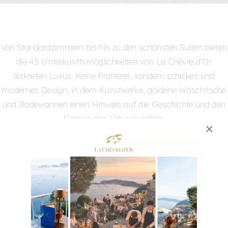
Von Standardzimmern bis hin zu den schönsten Suiten bieten
die 45 Unterkunftsmöglichkeiten von La Chèvre d'Or
diskreten Luxus. Keine Prahlerei, sondern schickes und
modernes Design, in dem Kunstwerke, goldene Waschtische
und Badewannen einen Hinweis auf die Geschichte und den
Namen des Hauses geben.
×
UNSERE EINZIGARTIGEN SUITEN
Paradiesische
Rückzugsorte