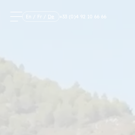
En
/
Fr
/
De
+33 (0)4 92 10 66 66